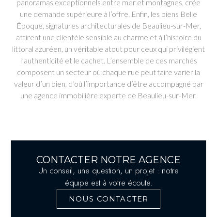
panoramas exceptionnels entre mer et montagnes, crée
une demande supérieure à l’offre. Enfin, les biens Belle
Époque, signatures architecturales de Beaulieu-sur-Mer,
attirent une clientèle sensible au charme et à l’histoire du
littoral azuréen, un véritable atout pour ceux qui privilégient
l’authenticité et le cachet. L’ensemble de ces marchés
composent un secteur où chaque rue peut faire varier la
valeur d’un bien, d’où l’importance d’être accompagné par
une agence immobilière experte de Beaulieu-sur-Mer.
CONTACTER NOTRE AGENCE
Un conseil, une question, un projet : notre
équipe est à votre écoute.
NOUS CONTACTER