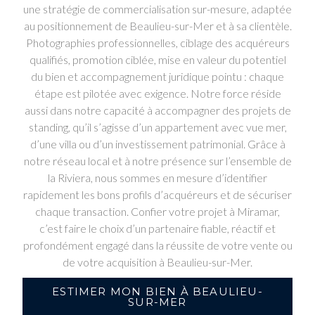
une stratégie de commercialisation sur-mesure, adaptée
au positionnement de Beaulieu-sur-Mer et à sa clientèle.
Photographies professionnelles, ciblage des acquéreurs
qualifiés, promotion ciblée, mise en valeur du potentiel
du bien et accompagnement juridique pointu : chaque
étape est pilotée avec exigence. Notre force réside
aussi dans notre capacité à accompagner des projets de
standing, qu’il s’agisse d’un appartement avec vue mer,
d’une villa ou d’un investissement patrimonial. Grâce à
notre réseau local et à notre présence sur l’ensemble de
la Riviera, nous sommes en mesure d’identifier
rapidement les bons profils d’acquéreurs et de sécuriser
chaque transaction. Confier votre projet à Miramar,
c’est faire le choix d’un partenaire fiable, réactif et
profondément engagé dans la réussite de votre vente ou
de votre acquisition à Beaulieu-sur-Mer.
ESTIMER MON BIEN À BEAULIEU-
SUR-MER