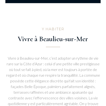
Y HABITER
Vivre à Beaulieu-sur-Mer
Vivre à Beaulieu-sur-Mer, c’est adopter un rythme de vie
rare sur la Côte d’Azur : celui d’une petite ville prestigieuse
où tout se fait à pied, où la mer est toujours à portée de
regard et où chaque rue respire la tranquillité. La commune
possède cette élégance discrète qui fait son identité :
façades Belle Époque, palmiers parfaitement alignés,
terrasses raffinées et une ambiance apaisante qui
contraste avec l’effervescence des villes voisines. La vie
quotidienne y est particulièrement agréable. On y trouve