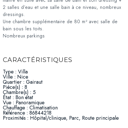
maitre en suite avec sa salle de bain et son dressing +
2 salles d’eau et une salle bain à ce niveau, nombreux
dressings.
Une chambre supplémentaire de 80 m² avec salle de
bain sous les toits.
Nombreux parkings
CARACTÉRISTIQUES
Type : Villa
Ville : Nice
Quartier : Gairaut
Pièce(s) : 8
Chambre(s) : 5
État : Bon état
Vue : Panoramique
Chauffage : Climatisation
Référence : 86844218
Proximités : Hôpital/clinique, Parc, Route principale