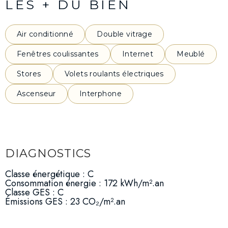
LES + DU BIEN
Air conditionné
Double vitrage
Fenêtres coulissantes
Internet
Meublé
Stores
Volets roulants électriques
Ascenseur
Interphone
DIAGNOSTICS
Classe énergétique : C
Consommation énergie : 172 kWh/m².an
Classe GES : C
Émissions GES : 23 CO₂/m².an